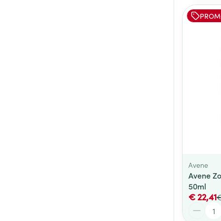
PROM
Avene
Avene Zon
50ml
€ 22,41
€
Aantal