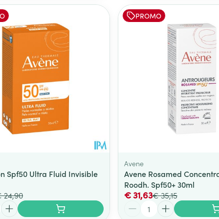
O
PROMO
Avene
 Spf50 Ultra Fluid Invisible
Avene Rosamed Concentra
Roodh. Spf50+ 30ml
€ 31,63
 24,90
€ 35,15
Aantal