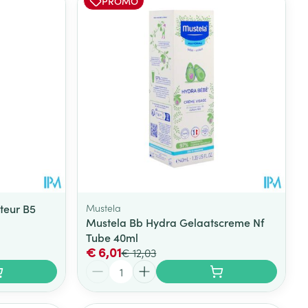
PROMO
teur B5
Mustela
Mustela Bb Hydra Gelaatscreme Nf
Tube 40ml
€ 6,01
€ 12,03
Aantal