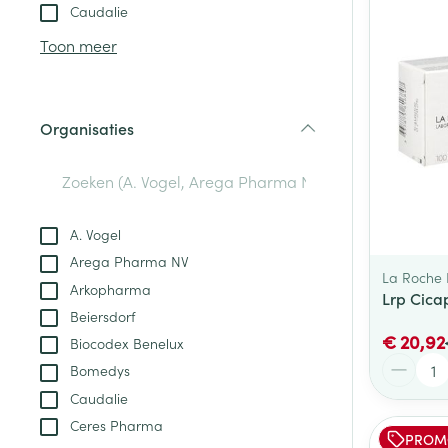
Aerosol toestel
kloven
Tabletten
Caudalie
Aerosol access
Blaren
Creme, gel en 
Toon meer
Zuurstof
Eelt
Eksteroog - lik
Ademhalingsste
Organisaties
Toon meer
filter
Spieren en gew
Specifiek voor
A. Vogel
Naalden en spu
Arega Pharma NV
Lichaamsverzo
La Roche
Infecties
Arkopharma
Spuiten
Lrp Cica
Deodorant
Beiersdorf
Oplossing voor 
Gezichtsverzor
€ 20,92
Biocodex Benelux
Naalden
Luizen
Aantal
Bomedys
Naalden voor i
Caudalie
pennaalden
Ceres Pharma
Diagnostica
PROM
Toon meer