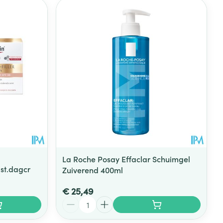
La Roche Posay Effaclar Schuimgel
ast.dagcr
Zuiverend 400ml
€ 25,49
Aantal