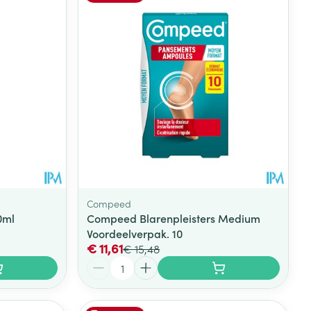
rende
Parfums en
geurproducten
Compeed
0ml
Compeed Blarenpleisters Medium
Voordeelverpak. 10
€ 11,61
€ 15,48
CBD
Aantal