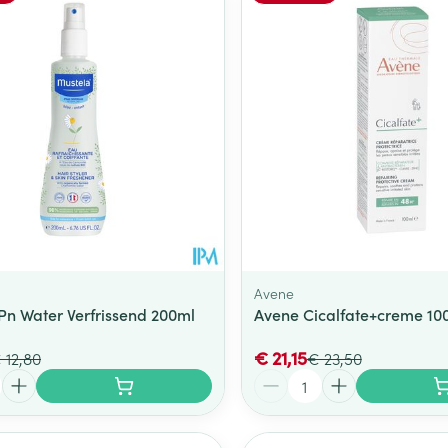
Toon meer
ging
Supplementen
Insectenwe
Mondmaskers
middelen
ssen
 -
id
d
Avene
Pn Water Verfrissend 200ml
Avene Cicalfate+creme 10
€ 21,15
 12,80
€ 23,50
Zelfbruiner
Scheren
Aantal