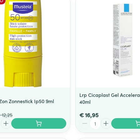
O
Lrp Cicaplast Gel Accelera
Zon Zonnestick Ip50 9ml
40ml
€ 16,95
 12,25
Aantal