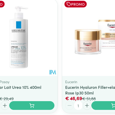
O
PROMO
 Posay
Eucerin
ar Lait Urea 10% 400ml
Eucerin Hyaluron Filler+el
Rose Ip30 50ml
€ 46,69
€ 29,49
€ 51,88
Aantal