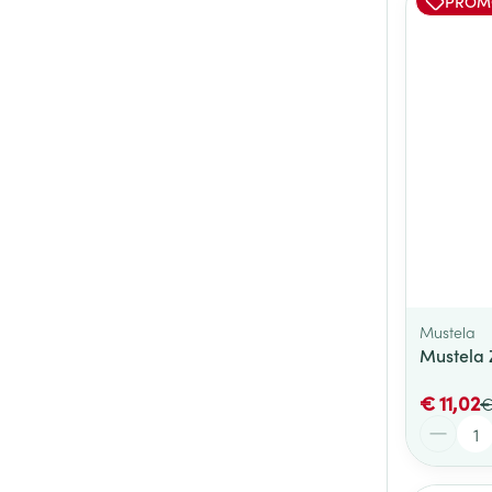
PROM
Mustela
Mustela 
€ 11,02
€
Aantal