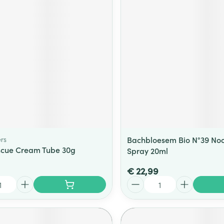
rs
Bachbloesem Bio N°39 No
scue Cream Tube 30g
Spray 20ml
€ 22,99
Aantal