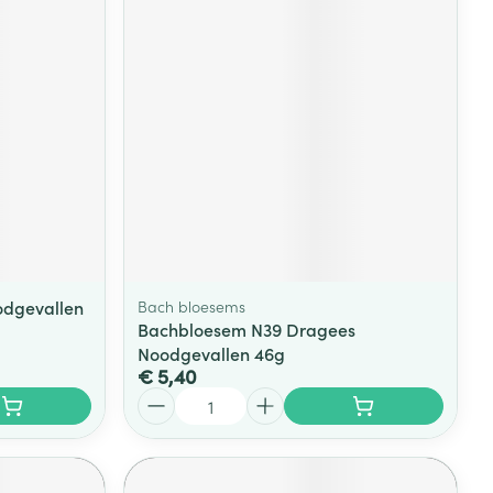
odgevallen
Bach bloesems
Bachbloesem N39 Dragees
Noodgevallen 46g
€ 5,40
Aantal