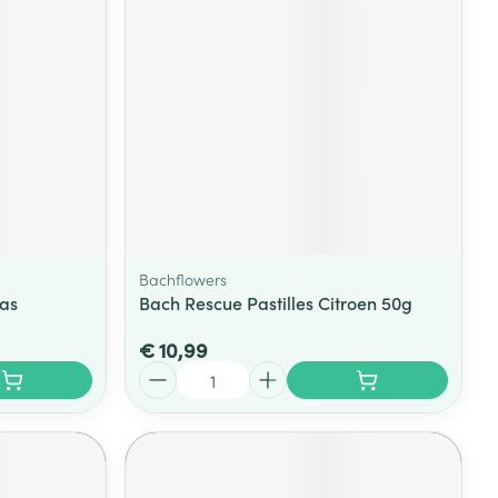
rende
Parfums en
geurproducten
Bachflowers
aas
Bach Rescue Pastilles Citroen 50g
€ 10,99
CBD
Aantal