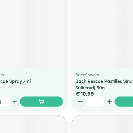
ging
Supplementen
Insectenwe
Mondmaskers
middelen
ssen
 -
id
d
rs
Bachflowers
cue Spray 7ml
Bach Rescue Pastilles Sin
Suikervrij 50g
€ 10,99
Zelfbruiner
Scheren
Aantal