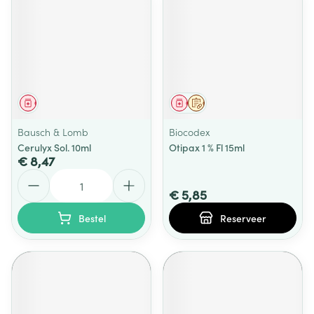
Geneesmiddel
Geneesmiddel
Op voorschrift
Bausch & Lomb
Biocodex
Cerulyx Sol. 10ml
Otipax 1 % Fl 15ml
€ 8,47
Aantal
€ 5,85
Bestel
Reserveer