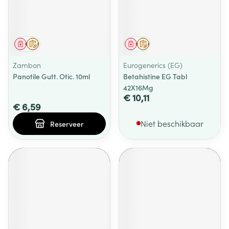
Geneesmiddel
Op voorschrift
Geneesmiddel
Op voorschrift
Zambon
Eurogenerics (EG)
Panotile Gutt. Otic. 10ml
Betahistine EG Tabl
42X16Mg
€ 10,11
€ 6,59
Niet beschikbaar
Reserveer