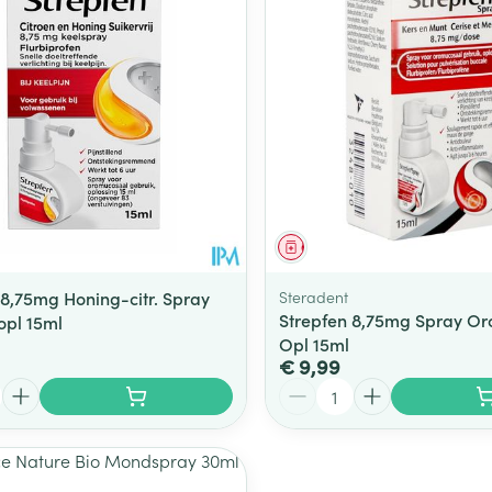
middel
Geneesmiddel
 8,75mg Honing-citr. Spray
Steradent
Strepfen 8,75mg Spray O
pl 15ml
Opl 15ml
€ 9,99
Aantal