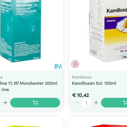
Toon meer
ging
Supplementen
Insectenwe
Mondmaskers
middelen
ssen
 -
id
d
middel
Geneesmiddel
ne
Kamillosan
dine 1% Nf Mondwater 200ml
Kamillosan Sol. 100ml
 Use
€ 10,42
Aantal
Zelfbruiner
Scheren