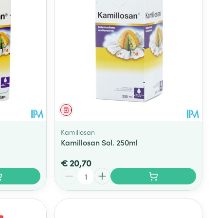
rende
Parfums en
geurproducten
Geneesmiddel
Kamillosan
Kamillosan Sol. 250ml
€ 20,70
Aantal
CBD