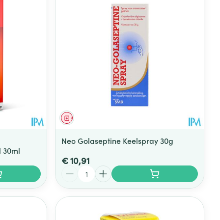
Geneesmiddel
Neo Golaseptine Keelspray 30g
l 30ml
€ 10,91
Aantal