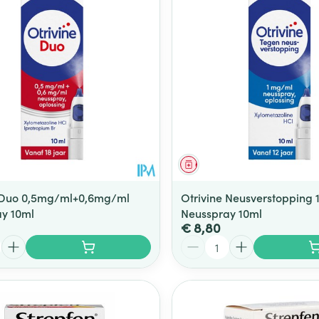
middel
Geneesmiddel
e Duo 0,5mg/ml+0,6mg/ml
Otrivine Neusverstopping
y 10ml
Neusspray 10ml
€ 8,80
Aantal