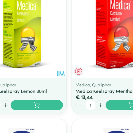
middel
Geneesmiddel
ualiphar
Medica, Qualiphar
Keelspray Lemon 30ml
Medica Keelspray Mentho
€ 13,44
Aantal