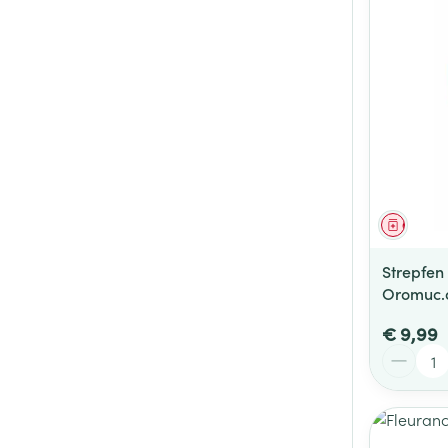
Genees
Strepfen
Oromuc.o
€ 9,99
Aantal