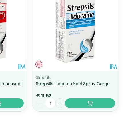
Geneesmiddel
Strepsils
romucosaal
Strepsils Lidocain Keel Spray Gorge
€ 11,52
Aantal