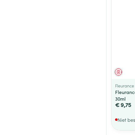
Genees
Fleurance
Fleuranc
30ml
€ 9,75
Niet be