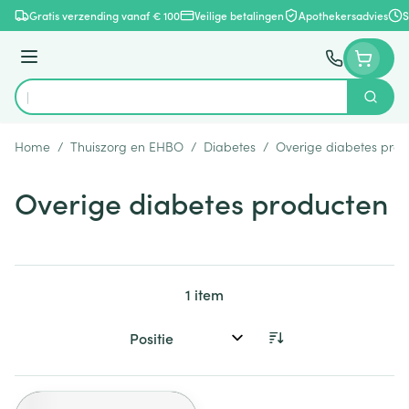
Ga naar de inhoud
Gratis verzending vanaf € 100
Veilige betalingen
Apothekersadvies
S
Menu
Zoek
Product, merk, categorie...
Home
/
Thuiszorg en EHBO
/
Diabetes
/
Overige diabetes pro
Overige diabetes producten
1
item
Sorteer op: