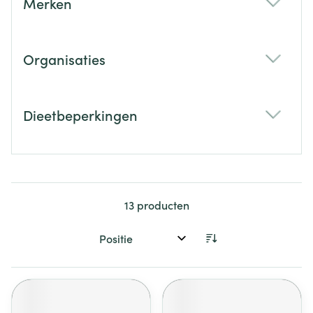
Merken
filter
Organisaties
filter
Dieetbeperkingen
filter
13
producten
Sorteer op: