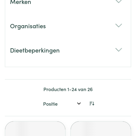
Merken
filter
Organisaties
filter
Dieetbeperkingen
filter
Producten
1
-
24
van
26
Sorteer op: