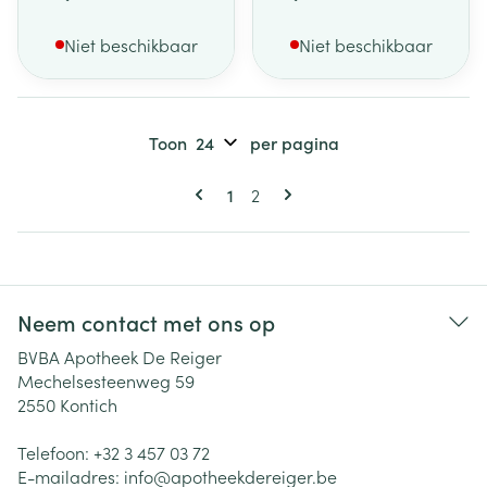
Niet beschikbaar
Niet beschikbaar
Toon
per pagina
Pagina's
U lees momenteel pagina
Pagina
1
2
Neem contact met ons op
BVBA Apotheek De Reiger
Mechelsesteenweg 59
2550
Kontich
Telefoon:
+32 3 457 03 72
E-mailadres:
info@
apotheekdereiger.be