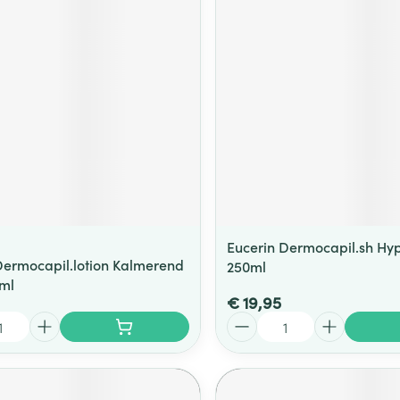
ging
Supplementen
Insectenwe
Mondmaskers
middelen
ssen
 -
id
d
Eucerin Dermocapil.sh Hyp
Dermocapil.lotion Kalmerend
250ml
Zelfbruiner
Scheren
ml
€ 19,95
Aantal