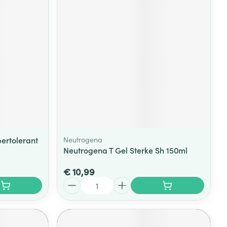
rende
Parfums en
geurproducten
ertolerant
Neutrogena
Neutrogena T Gel Sterke Sh 150ml
CBD
€ 10,99
Aantal