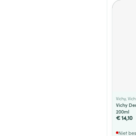
Vichy, Vic
Vichy De
200ml
€ 14,10
Niet be