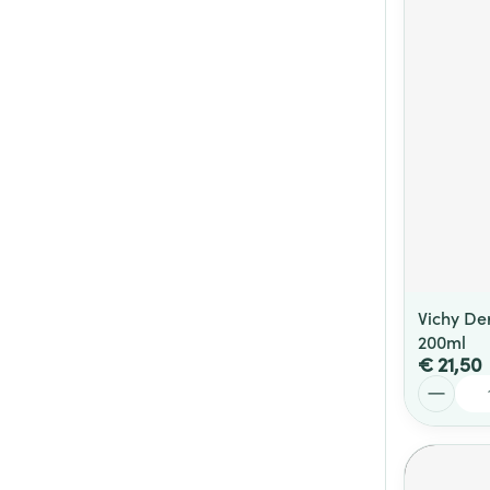
Vichy De
200ml
€ 21,50
Aantal