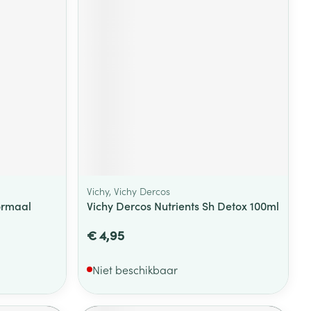
rende
Parfums en
geurproducten
Vichy, Vichy Dercos
ormaal
Vichy Dercos Nutrients Sh Detox 100ml
CBD
€ 4,95
Niet beschikbaar