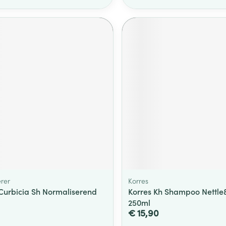
erer
Korres
 Curbicia Sh Normaliserend
Korres Kh Shampoo Nettle&
250ml
€ 15,90