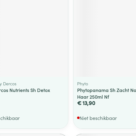
ging
Supplementen
Insectenwe
Mondmaskers
middelen
ssen
 -
id
d
hy Dercos
Phyto
rcos Nutrients Sh Detox
Phytopanama Sh Zacht N
Zelfbruiner
Scheren
Haar 250ml Nf
€ 13,90
schikbaar
Niet beschikbaar