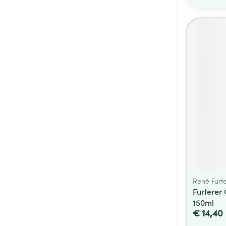
René Furt
Furterer
150ml
€ 14,40