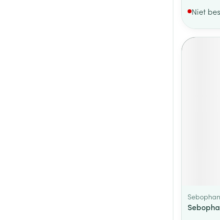
Niet be
Sebopha
Sebopha