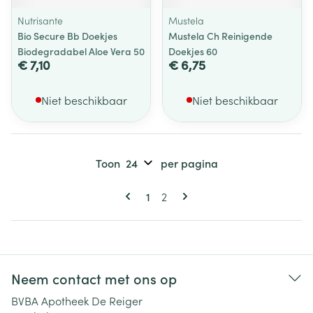
Nutrisante
Mustela
Bio Secure Bb Doekjes
Mustela Ch Reinigende
Biodegradabel Aloe Vera 50
Doekjes 60
€ 7,10
€ 6,75
Niet beschikbaar
Niet beschikbaar
Toon
per pagina
Pagina's
U lees momenteel pagina
Pagina
1
2
Neem contact met ons op
BVBA Apotheek De Reiger