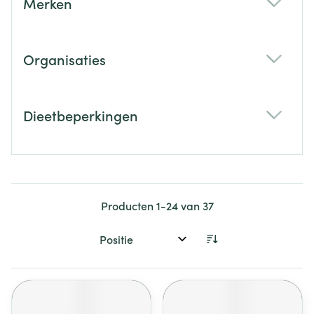
Merken
filter
Organisaties
filter
Dieetbeperkingen
filter
Producten
1
-
24
van
37
Sorteer op: