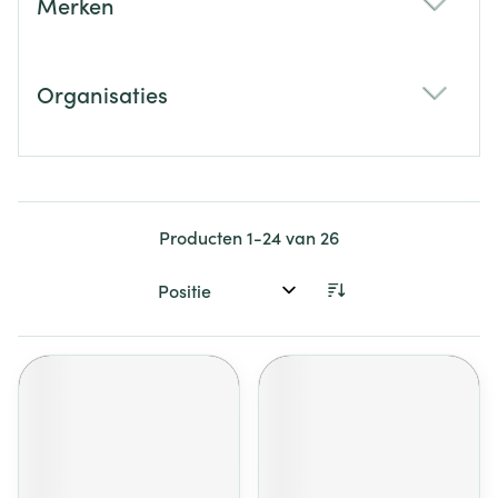
Merken
filter
Organisaties
filter
Producten
1
-
24
van
26
Sorteer op: