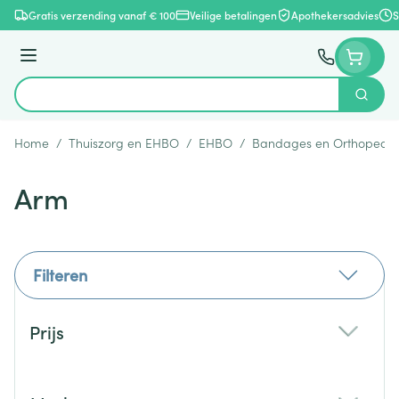
Ga naar de inhoud
Gratis verzending vanaf € 100
Veilige betalingen
Apothekersadvies
S
Menu
Zoek
Product, merk, categorie...
Home
/
Thuiszorg en EHBO
/
EHBO
/
Bandages en Orthopedie
Arm
Filteren
Doorgaan naar productlijst
Prijs
filter