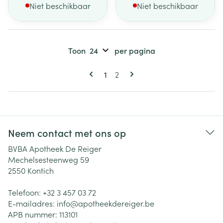
Niet beschikbaar
Niet beschikbaar
Toon
per pagina
Pagina's
U lees momenteel pagina
Pagina
1
2
Neem contact met ons op
BVBA Apotheek De Reiger
Mechelsesteenweg 59
2550
Kontich
Telefoon:
+32 3 457 03 72
E-mailadres:
info@
apotheekdereiger.be
APB nummer:
113101