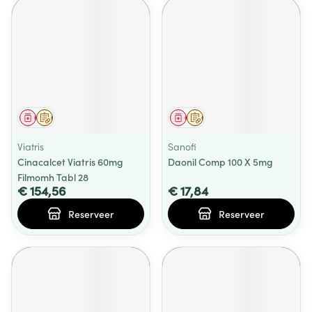
Geneesmiddel
Op voorschrift
Geneesmiddel
Op voorschrift
Viatris
Sanofi
Cinacalcet Viatris 60mg
Daonil Comp 100 X 5mg
Filmomh Tabl 28
€ 154,56
€ 17,84
Reserveer
Reserveer