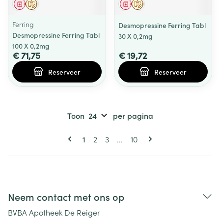
Geneesmiddel
Op voorschrift
Geneesmiddel
Op voorschrift
Ferring
Desmopressine Ferring Tabl
Desmopressine Ferring Tabl
30 X 0,2mg
100 X 0,2mg
€ 71,75
€ 19,72
Reserveer
Reserveer
Toon
per pagina
Pagina's
U lees momenteel pagina
Pagina
Pagina
Pagina
1
2
3
...
10
Neem contact met ons op
BVBA Apotheek De Reiger