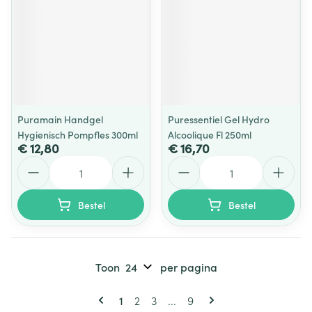
Puramain Handgel
Puressentiel Gel Hydro
Hygienisch Pompfles 300ml
Alcoolique Fl 250ml
€ 12,80
€ 16,70
Aantal
Aantal
Bestel
Bestel
Toon
per pagina
Pagina's
U lees momenteel pagina
Pagina
Pagina
Pagina
1
2
3
...
9