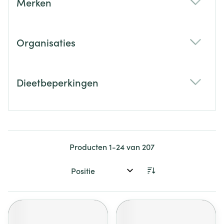
Merken
filter
Organisaties
filter
Dieetbeperkingen
filter
Producten
1
-
24
van
207
Sorteer op: