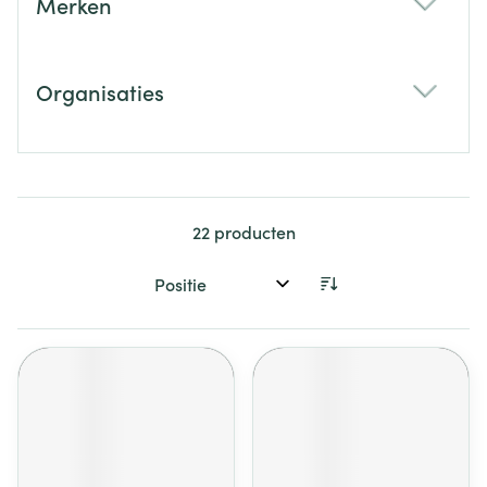
Merken
filter
Organisaties
filter
22
producten
Sorteer op: