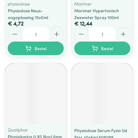
physiodose
Marimer
Physiodose Neus-
Marimer Hypertonisch
oogoplossing 15x5ml
Zeewater Spray 100ml
€ 4,72
€ 12,44
Aantal
Aantal
Bestel
Bestel
Qualiphar
Physiodose Serum Fysio Ud
Physiologica 0,9% Nacl Amp
Ster 40x5ml 608099