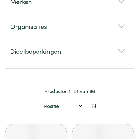
Merken
filter
Organisaties
filter
Dieetbeperkingen
filter
Producten
1
-
24
van
86
Sorteer op: