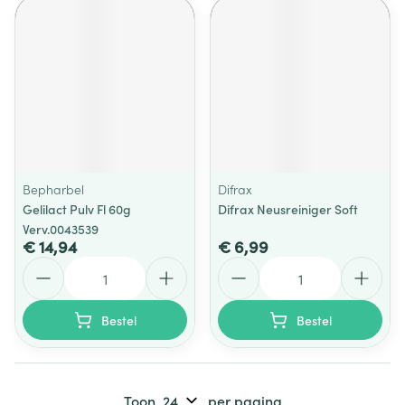
Bepharbel
Difrax
Gelilact Pulv Fl 60g
Difrax Neusreiniger Soft
Verv.0043539
€ 14,94
€ 6,99
Aantal
Aantal
Bestel
Bestel
Toon
per pagina