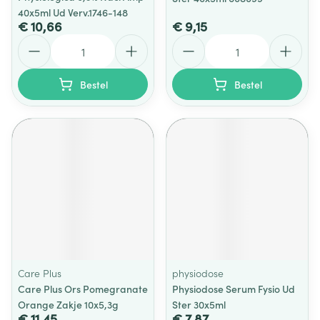
40x5ml Ud Verv.1746-148
€ 10,66
€ 9,15
Aantal
Aantal
Bestel
Bestel
Care Plus
physiodose
Care Plus Ors Pomegranate
Physiodose Serum Fysio Ud
Orange Zakje 10x5,3g
Ster 30x5ml
€ 11,45
€ 7,87