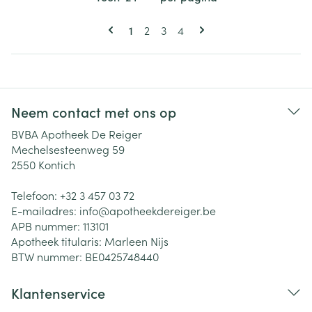
Pagina's
U lees momenteel pagina
Pagina
Pagina
Pagina
1
2
3
4
Neem contact met ons op
BVBA Apotheek De Reiger
Mechelsesteenweg 59
2550
Kontich
Telefoon:
+32 3 457 03 72
E-mailadres:
info@
apotheekdereiger.be
APB nummer:
113101
Apotheek titularis:
Marleen Nijs
BTW nummer:
BE0425748440
Klantenservice