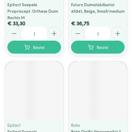
Epitact Soepele
Futuro Duimstabilisator
Propriocept. Orthese Duim
45841, Beige, Small/medium
Rechts M
€ 33,30
€ 36,75
Aantal
Aantal
Bestel
Bestel
Epitact
Bota
Epitact Soepele
Bota Digifix Vingermallet 3