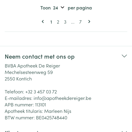
Toon
per pagina
Pagina's
U lees momenteel pagina
Pagina
Pagina
Pagina
1
2
3
...
7
Neem contact met ons op
BVBA Apotheek De Reiger
Mechelsesteenweg 59
2550
Kontich
Telefoon:
+32 3 457 03 72
E-mailadres:
info@
apotheekdereiger.be
APB nummer:
113101
Apotheek titularis:
Marleen Nijs
BTW nummer:
BE0425748440