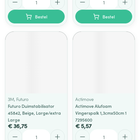
Bestel
Bestel
3M, Futuro
Actimove
Futuro Duimstabilisator
Actimove Alufoam
45842, Beige, Large/extra
Vingerspalk 1,3cmx50cm 1
Large
7295600
€ 36,75
€ 5,57
Aantal
Aantal