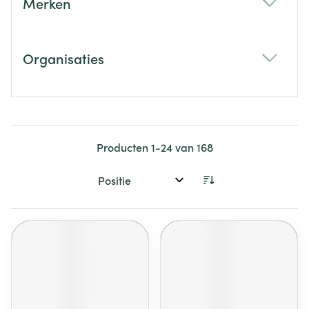
Merken
filter
Organisaties
filter
Producten
1
-
24
van
168
Sorteer op: