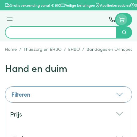
Ga naar de inhoud
Gratis verzending vanaf € 100
Veilige betalingen
Apothekersadvies
S
Menu
Zoek
Product, merk, categorie...
Home
/
Thuiszorg en EHBO
/
EHBO
/
Bandages en Orthopedie
Hand en duim
Filteren
Doorgaan naar productlijst
Prijs
filter