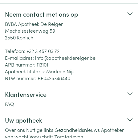
Neem contact met ons op
BVBA Apotheek De Reiger
Mechelsesteenweg 59
2550
Kontich
Telefoon:
+32 3 457 03 72
E-mailadres:
info@
apotheekdereiger.be
APB nummer:
113101
Apotheek titularis:
Marleen Nijs
BTW nummer:
BE0425748440
Klantenservice
FAQ
Uw apotheek
Over ons
Nuttige links
Gezondheidsnieuws
Apotheker
van wacht
Voorschrift
Zorgtarieven