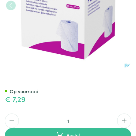
Peha Haft Latexfree 4cmx20
Op voorraad
€ 7,29
Aantal
Bestel