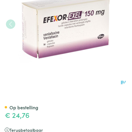
Efexor Exel 150mg Caps Verle
Op bestelling
€ 24,76
Terugbetaalbaar