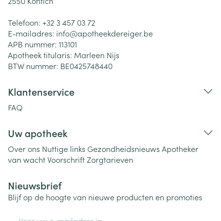
2550
Kontich
Telefoon:
+32 3 457 03 72
E-mailadres:
info@
apotheekdereiger.be
APB nummer:
113101
Apotheek titularis:
Marleen Nijs
BTW nummer:
BE0425748440
Klantenservice
FAQ
Uw apotheek
Over ons
Nuttige links
Gezondheidsnieuws
Apotheker
van wacht
Voorschrift
Zorgtarieven
Nieuwsbrief
Blijf op de hoogte van nieuwe producten en promoties
E-mail adres