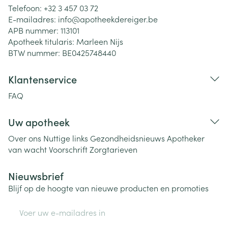
Telefoon:
+32 3 457 03 72
E-mailadres:
info@
apotheekdereiger.be
APB nummer:
113101
Apotheek titularis:
Marleen Nijs
BTW nummer:
BE0425748440
Klantenservice
FAQ
Uw apotheek
Over ons
Nuttige links
Gezondheidsnieuws
Apotheker
van wacht
Voorschrift
Zorgtarieven
Nieuwsbrief
Blijf op de hoogte van nieuwe producten en promoties
E-mail adres