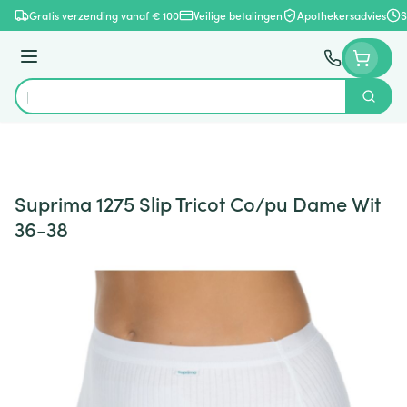
Ga naar de inhoud
Gratis verzending vanaf € 100
Veilige betalingen
Apothekersadvies
S
Menu
Zoek
Product, merk, categorie...
Suprima 1275 Slip Tricot Co/pu Dame Wit
36-38