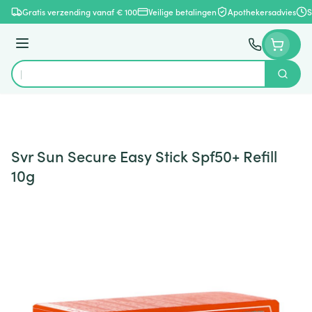
Ga naar de inhoud
Gratis verzending vanaf € 100
Veilige betalingen
Apothekersadvies
S
Menu
Zoek
Product, merk, categorie...
Svr Sun Secure Easy Stick Spf50+ Refill
10g