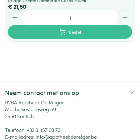
Uriage Creme Gommante Corps 200ml
€ 21,50
Aantal
Bestel
Neem contact met ons op
BVBA Apotheek De Reiger
Mechelsesteenweg 59
2550
Kontich
Telefoon:
+32 3 457 03 72
E-mailadres:
info@
apotheekdereiger.be