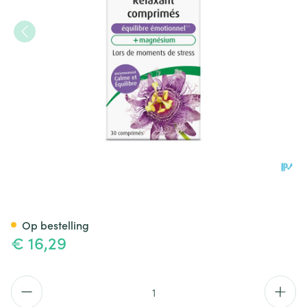
A.vogel Passiflora Rustgev.men
Op bestelling
€ 16,29
Aantal