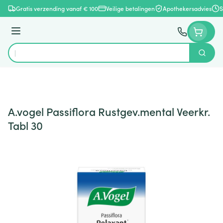
Ga naar de inhoud
Gratis verzending vanaf € 100
Veilige betalingen
Apothekersadvies
S
Menu
Zoek
Product, merk, categorie...
A.vogel Passiflora Rustgev.mental Veerkr.
Tabl 30