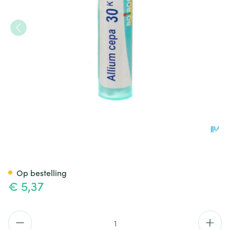
Allium Cepa 30k Gr 4g Boiron
Op bestelling
€ 5,37
Aantal