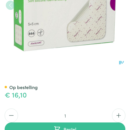
Mepilex Up 5x5cm 5 212050
Op bestelling
€ 16,10
Aantal
Bestel