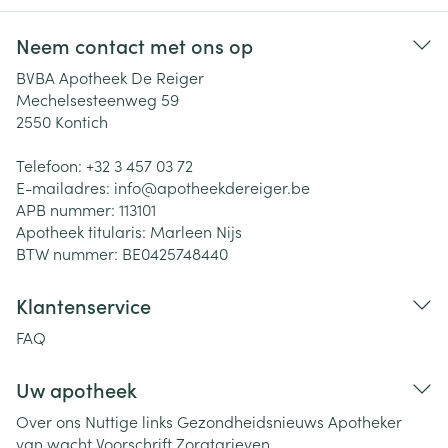
Neem contact met ons op
BVBA Apotheek De Reiger
Mechelsesteenweg 59
2550
Kontich
Telefoon:
+32 3 457 03 72
E-mailadres:
info@
apotheekdereiger.be
APB nummer:
113101
Apotheek titularis:
Marleen Nijs
BTW nummer:
BE0425748440
Klantenservice
FAQ
Uw apotheek
Over ons
Nuttige links
Gezondheidsnieuws
Apotheker
van wacht
Voorschrift
Zorgtarieven