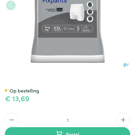
Molicare Pr Fixpnt Longl Xxl 5
Op bestelling
€ 13,69
Aantal
Bestel