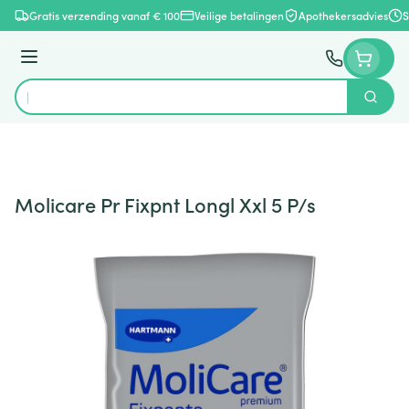
Ga naar de inhoud
Gratis verzending vanaf € 100
Veilige betalingen
Apothekersadvies
S
Menu
Zoek
Product, merk, categorie...
Molicare Pr Fixpnt Longl Xxl 5 P/s