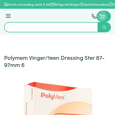
Ga naar de inhoud
Gratis verzending vanaf € 100
Veilige betalingen
Apothekersadvies
S
Menu
Zoek
Product, merk, categorie...
Polymem Vinger/teen Dressing Ster 87-
97mm 6