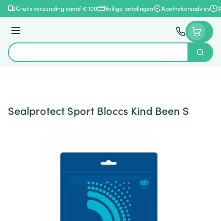
Ga naar de inhoud
Gratis verzending vanaf € 100
Veilige betalingen
Apothekersadvies
S
Menu
Zoek
Product, merk, categorie...
Sealprotect Sport Bloccs Kind Been S