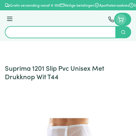
Ga naar de inhoud
Gratis verzending vanaf € 100
Veilige betalingen
Apothekersadvies
S
Menu
Zoek
Product, merk, categorie...
Suprima 1201 Slip Pvc Unisex Met
Drukknop Wit T44