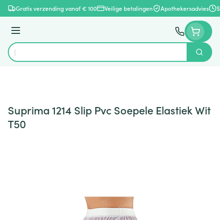
Ga naar de inhoud
Gratis verzending vanaf € 100
Veilige betalingen
Apothekersadvies
S
Menu
Zoek
Product, merk, categorie...
Suprima 1214 Slip Pvc Soepele Elastiek Wit
T50