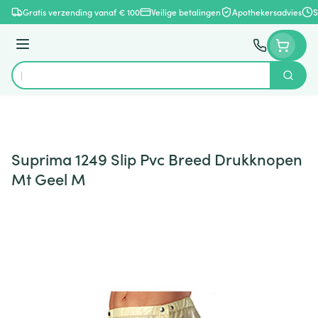
Ga naar de inhoud
Gratis verzending vanaf € 100
Veilige betalingen
Apothekersadvies
S
Menu
Zoek
Product, merk, categorie...
Suprima 1249 Slip Pvc Breed Drukknopen
Mt Geel M