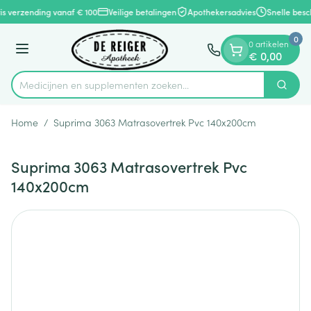
Dia 1 van 1
Ga naar de inhoud
is verzending vanaf € 100
Veilige betalingen
Apothekersadvies
Snelle besc
0
0 artikelen
Menu
€ 0,00
Medicijnen en supplementen zoeken...
Zoek
Product, merk, categorie...
Home
/
Suprima 3063 Matrasovertrek Pvc 140x200cm
Suprima 3063 Matrasovertrek Pvc
140x200cm