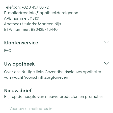
Telefoon:
+32 3 457 03 72
E-mailadres:
info@
apotheekdereiger.be
APB nummer:
113101
Apotheek titularis:
Marleen Nijs
BTW nummer:
BE0425748440
Klantenservice
FAQ
Uw apotheek
Over ons
Nuttige links
Gezondheidsnieuws
Apotheker
van wacht
Voorschrift
Zorgtarieven
Nieuwsbrief
Blijf op de hoogte van nieuwe producten en promoties
E-mail adres