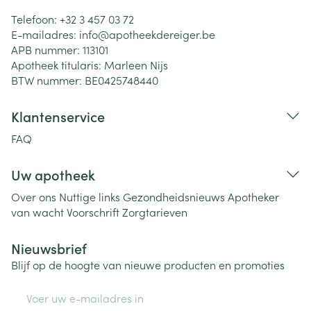
Telefoon:
+32 3 457 03 72
E-mailadres:
info@
apotheekdereiger.be
APB nummer:
113101
Apotheek titularis:
Marleen Nijs
BTW nummer:
BE0425748440
Klantenservice
FAQ
Uw apotheek
Over ons
Nuttige links
Gezondheidsnieuws
Apotheker
van wacht
Voorschrift
Zorgtarieven
Nieuwsbrief
Blijf op de hoogte van nieuwe producten en promoties
E-mail adres