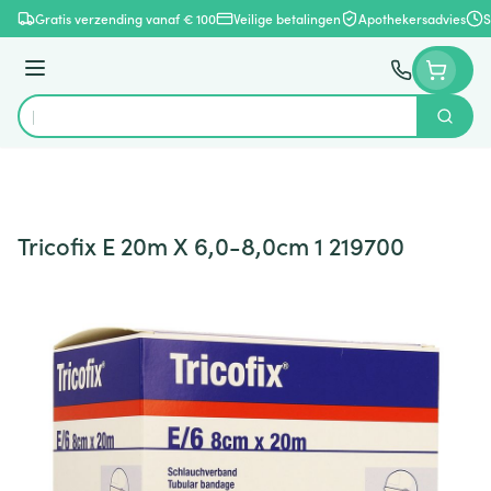
Ga naar de inhoud
Gratis verzending vanaf € 100
Veilige betalingen
Apothekersadvies
S
Menu
Zoek
Product, merk, categorie...
Tricofix E 20m X 6,0-8,0cm 1 219700