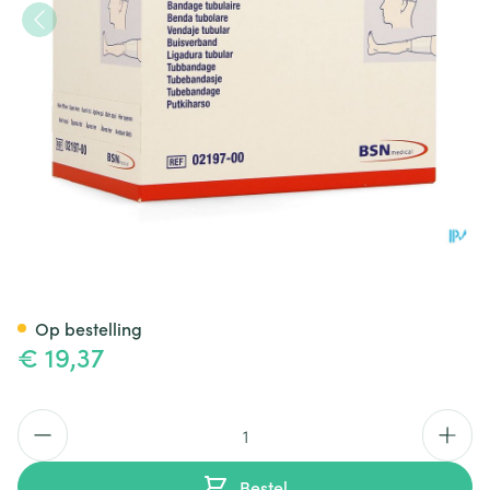
Tricofix E 20m X 6,0-8,0cm 1 
Op bestelling
€ 19,37
Aantal
Bestel