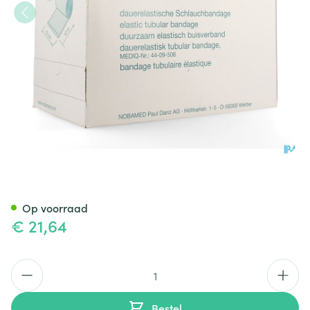
Noba Nobatub F 10,00cmx10m
Op voorraad
€ 21,64
Aantal
Bestel