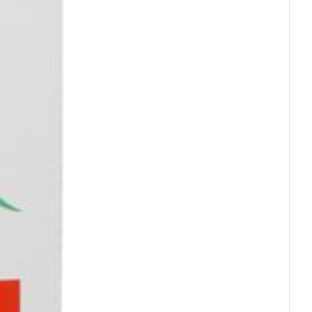
rende
Parfums en
geurproducten
CBD