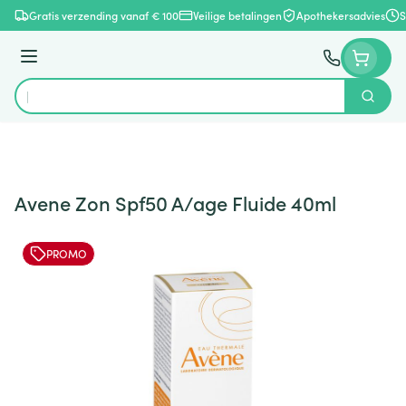
Ga naar de inhoud
Gratis verzending vanaf € 100
Veilige betalingen
Apothekersadvies
S
Menu
Zoek
Product, merk, categorie...
Avene Zon Spf50 A/age Fluide 40ml
PROMO