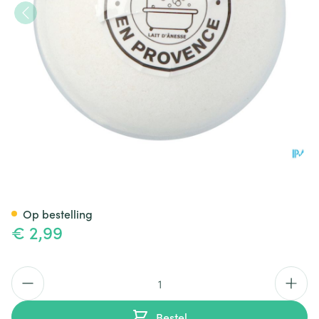
Bell Ezelmelk Bio Badbruisbal
Op bestelling
€ 2,99
Aantal
Bestel