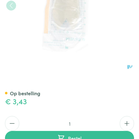
Biotrol Urinocol Z/afvl Meisj
Op bestelling
€ 3,43
Aantal
Bestel