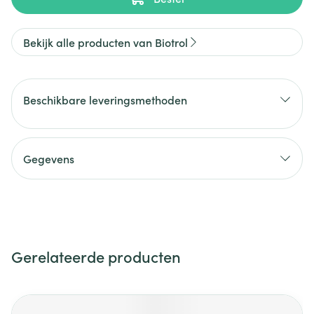
Bekijk alle producten van Biotrol
Beschikbare leveringsmethoden
Gegevens
Gerelateerde producten
Navigeren door de elementen van de carrousel is mogelijk m
Druk om carrousel over te slaan
Druk op om naar carrouselnavigatie te gaan