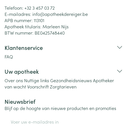
Telefoon:
+32 3 457 03 72
E-mailadres:
info@
apotheekdereiger.be
APB nummer:
113101
Apotheek titularis:
Marleen Nijs
BTW nummer:
BE0425748440
Klantenservice
FAQ
Uw apotheek
Over ons
Nuttige links
Gezondheidsnieuws
Apotheker
van wacht
Voorschrift
Zorgtarieven
Nieuwsbrief
Blijf op de hoogte van nieuwe producten en promoties
E-mail adres