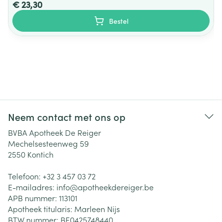
€ 23,30
Bestel
Neem contact met ons op
BVBA Apotheek De Reiger
Mechelsesteenweg 59
2550
Kontich
Telefoon:
+32 3 457 03 72
E-mailadres:
info@
apotheekdereiger.be
APB nummer:
113101
Apotheek titularis:
Marleen Nijs
BTW nummer:
BE0425748440