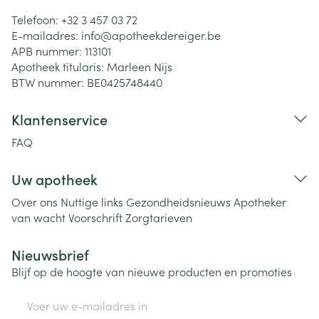
Telefoon:
+32 3 457 03 72
E-mailadres:
info@
apotheekdereiger.be
APB nummer:
113101
Apotheek titularis:
Marleen Nijs
BTW nummer:
BE0425748440
Klantenservice
FAQ
Uw apotheek
Over ons
Nuttige links
Gezondheidsnieuws
Apotheker
van wacht
Voorschrift
Zorgtarieven
Nieuwsbrief
Blijf op de hoogte van nieuwe producten en promoties
E-mail adres