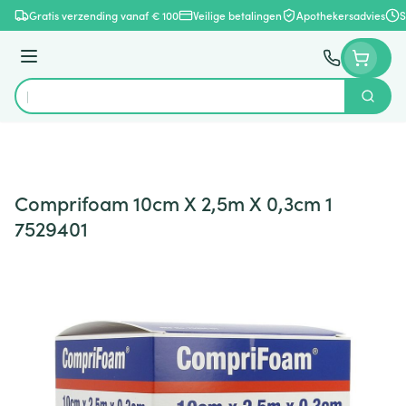
Ga naar de inhoud
Gratis verzending vanaf € 100
Veilige betalingen
Apothekersadvies
S
Menu
Zoek
Product, merk, categorie...
Comprifoam 10cm X 2,5m X 0,3cm 1
7529401