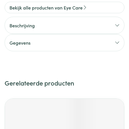
Bekijk alle producten van Eye Care
Beschrijving
Gegevens
Gerelateerde producten
Navigeren door de elementen van de carrousel is mogelijk m
Druk om carrousel over te slaan
Druk op om naar carrouselnavigatie te gaan