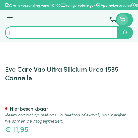
Ga naar de inhoud
Gratis verzending vanaf € 100
Veilige betalingen
Apothekersadvies
S
Menu
Zoek
Product, merk, categorie...
Eye Care Vao Ultra Silicium Urea 1535
Cannelle
Eye Care Vao Ultra Silicium U
Niet beschikbaar
Neem contact op met ons via telefoon of e-mail, dan bekijken
we samen de mogelijkheden.
€ 11,95