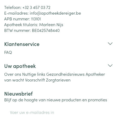
Telefoon:
+32 3 457 03 72
E-mailadres:
info@
apotheekdereiger.be
APB nummer:
113101
Apotheek titularis:
Marleen Nijs
BTW nummer:
BE0425748440
Klantenservice
FAQ
Uw apotheek
Over ons
Nuttige links
Gezondheidsnieuws
Apotheker
van wacht
Voorschrift
Zorgtarieven
Nieuwsbrief
Blijf op de hoogte van nieuwe producten en promoties
E-mail adres