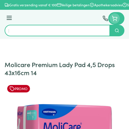
Ga naar de inhoud
Gratis verzending vanaf € 100
Veilige betalingen
Apothekersadvies
S
Menu
Zoek
Product, merk, categorie...
Molicare Premium Lady Pad 4,5 Drops
43x16cm 14
PROMO