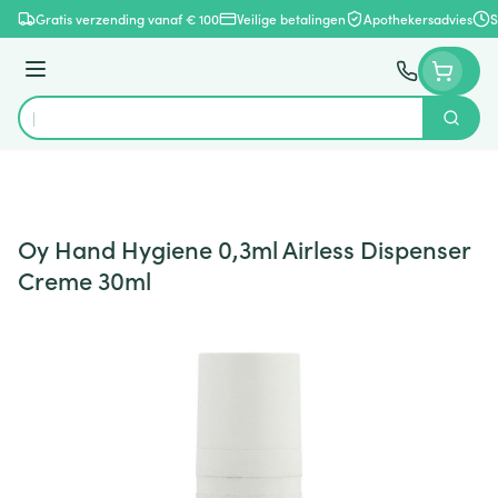
Ga naar de inhoud
Gratis verzending vanaf € 100
Veilige betalingen
Apothekersadvies
S
Menu
Zoek
Product, merk, categorie...
Oy Hand Hygiene 0,3ml Airless Dispenser
Creme 30ml