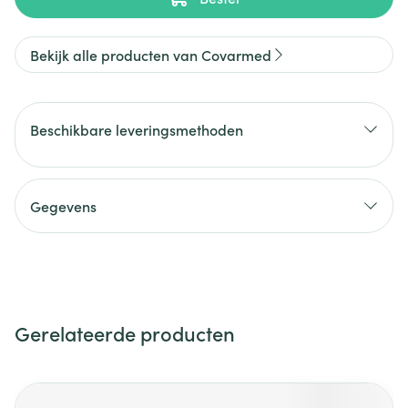
Bekijk alle producten van Covarmed
Beschikbare leveringsmethoden
Gegevens
Gerelateerde producten
Navigeren door de elementen van de carrousel is mogelijk m
Druk om carrousel over te slaan
Druk op om naar carrouselnavigatie te gaan